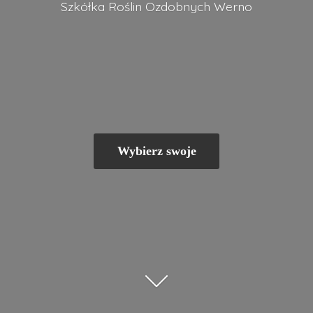
Szkółka Roślin
Ozdobnych Werno
Wybierz swoje