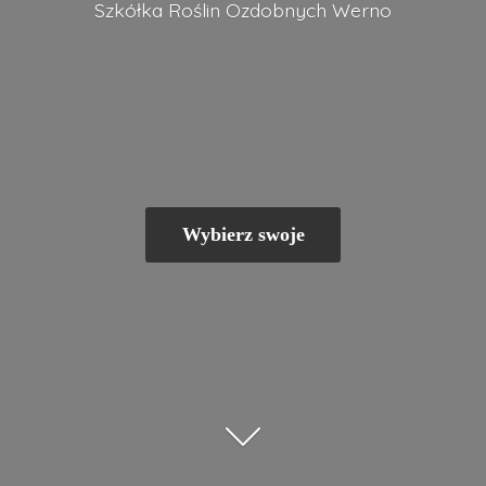
Szkółka Roślin
Ozdobnych Werno
Wybierz swoje