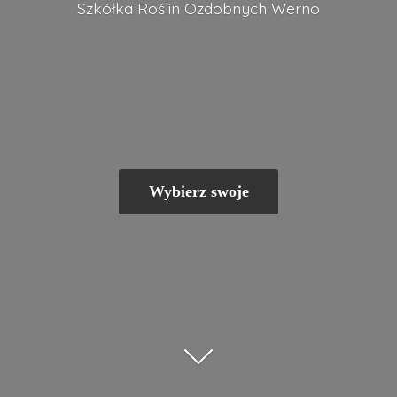
Szkółka Roślin
Ozdobnych Werno
Wybierz swoje