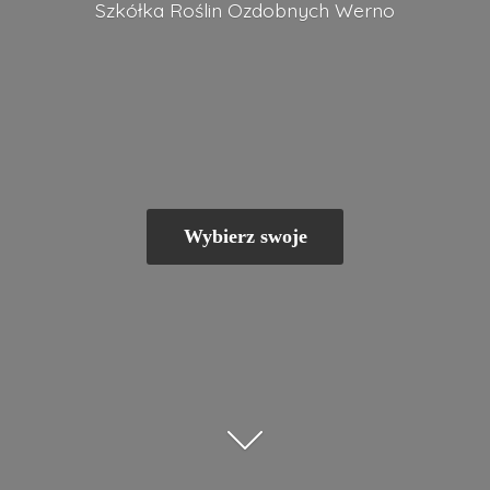
Szkółka Roślin
Ozdobnych Werno
Wybierz swoje