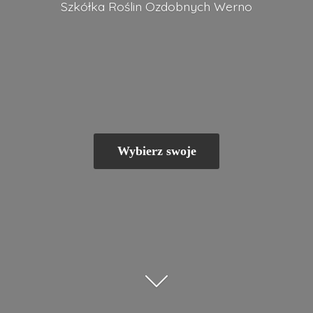
Szkółka Roślin
Ozdobnych Werno
Wybierz swoje