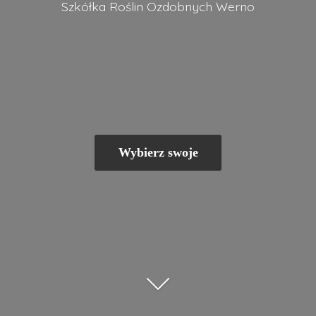
Szkółka Roślin
Ozdobnych Werno
Wybierz swoje