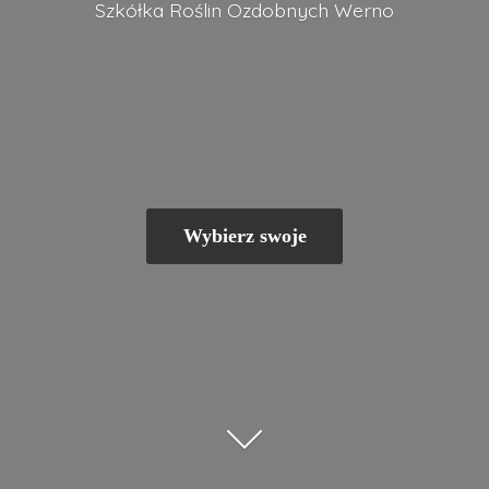
Szkółka Roślin
Ozdobnych Werno
Wybierz swoje